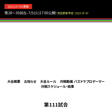
2022.07.05更新
パズドラ
第28～30試合、7/5(火)17:00公開！
次回更新予定：2022.07.07
パズドラプロリーグ2022
大会概要
お知らせ
大会ルール
対戦動画
パズドラプロゲーマー
対戦スケジュール・結果
第111試合